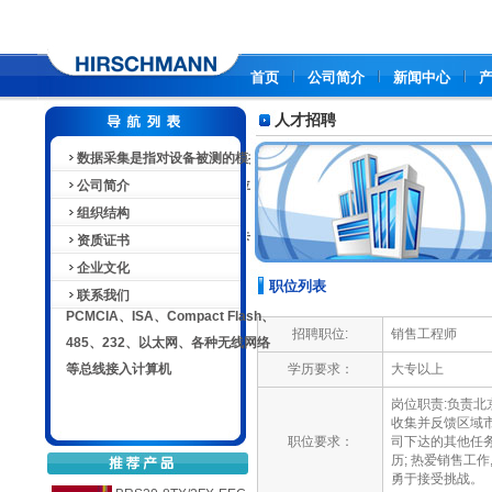
首页
公司简介
新闻中心
人才招聘
数据采集是指对设备被测的模拟或
数字信号，自动采集并送到上位机中
公司简介
进行分析、处理。数据采集卡，即实
组织结构
现数据采集功能的计算机扩展卡，可
资质证书
以通过USB、PXI、PCI、PCI
企业文化
职位列表
Express、火线（1394）、
联系我们
PCMCIA、ISA、Compact Flash、
招聘职位:
销售工程师
485、232、以太网、各种无线网络
等总线接入计算机
学历要求：
大专以上
岗位职责:负责北
收集并反馈区域市
职位要求：
司下达的其他任务
历; 热爱销售工
勇于接受挑战。